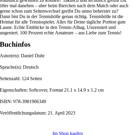
realistisch gewinnen zu können? Taktisch und technisch greifst Du
öfter mal daneben – aber beim Bierchen nach dem Match oder auch
gerne schon zum Seitenwechsel greifst Du umso beherzter zu?
Dann bist Du in der Tennishölle genau richtig. Tennishölle ist die
Heimat für alle Tennisspieler. Alles für Deine tägliche Portion gute
Laune. Echte Einblicke in den Tennis-Alltag. Unzensiert und
ungeniert. 100 Prozent echte Amateure – aus Liebe zum Tennis!
Buchinfos
Autor(en): Daniel Duhr
Sprache(n): Deutsch
Seitenzahl: 124 Seiten
Eigenschaften: Softcover, Format 21.1 x 14.9 x 1.2 cm
ISBN: 978-3981906349
Veröffentlichungsdatum: 21. April 2023
Im Shop kaufen