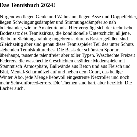
Das Tennisbuch 2024!
Nirgendwo liegen Genie und Wahnsinn, liegen Asse und Doppelfehler
liegen Schwingungsdämpfer und Stimmungsdämpfer so nah
beieinander, wie im Amateurtennis. Hier vergnügt sich der technische
Bodensatz des Tenniszirkus, die konditionelle Unterschicht, all jene,
die beim Sichtungstraining ungebremst durchs Raster gefallen sind.
Gleichzeitig aber sind genau diese Tennisspieler Teil des unter Schutz
stehenden Tenniskulturerbes. Die Basis der schönsten Sportart
überhaupt, tausende talentfreier aber toller Typen. Waschechte Freizeit-
Federers, die waschechte Geschichten erzählen: Medenspiele mit
Stammtisch-Atmosphäre, Ballwände aus Beton und aus Fleisch und
Blut, Mental-Scharmützel auf und neben dem Court, das heilige
Winter-Abo, jede Menge liebevoll eingestreute Netzroller und noch
mehr Sehr-unforced-errors. Die Themen sind hart, aber herzlich. Die
Lacher auch.