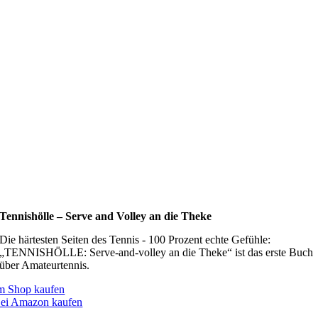
Tennishölle – Serve and Volley an die Theke
Die härtesten Seiten des Tennis - 100 Prozent echte Gefühle:
„TENNISHÖLLE: Serve-and-volley an die Theke“ ist das erste Buch
über Amateurtennis.
m Shop kaufen
ei Amazon kaufen