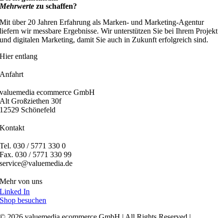
Mehrwerte
zu schaffen?
Mit über 20 Jahren Erfahrung als Marken- und Marketing-Agentur
liefern wir messbare Ergebnisse. Wir unterstützen Sie bei Ihrem Projekt
und digitalen Marketing, damit Sie auch in Zukunft erfolgreich sind.
Hier entlang
Anfahrt
valuemedia ecommerce GmbH
Alt Großziethen 30f
12529 Schönefeld
Kontakt
Tel. 030 / 5771 330 0
Fax. 030 / 5771 330 99
service@valuemedia.de
Mehr von uns
Linked In
Shop besuchen
© 2026 valuemedia ecommerce GmbH | All Rights Reserved |