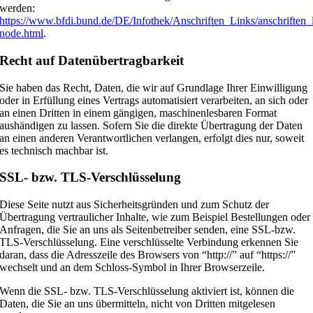
werden:
https://www.bfdi.bund.de/DE/Infothek/Anschriften_Links/anschriften_
node.html
.
Recht auf Datenübertragbarkeit
Sie haben das Recht, Daten, die wir auf Grundlage Ihrer Einwilligung
oder in Erfüllung eines Vertrags automatisiert verarbeiten, an sich oder
an einen Dritten in einem gängigen, maschinenlesbaren Format
aushändigen zu lassen. Sofern Sie die direkte Übertragung der Daten
an einen anderen Verantwortlichen verlangen, erfolgt dies nur, soweit
es technisch machbar ist.
SSL- bzw. TLS-Verschlüsselung
Diese Seite nutzt aus Sicherheitsgründen und zum Schutz der
Übertragung vertraulicher Inhalte, wie zum Beispiel Bestellungen oder
Anfragen, die Sie an uns als Seitenbetreiber senden, eine SSL-bzw.
TLS-Verschlüsselung. Eine verschlüsselte Verbindung erkennen Sie
daran, dass die Adresszeile des Browsers von “http://” auf “https://”
wechselt und an dem Schloss-Symbol in Ihrer Browserzeile.
Wenn die SSL- bzw. TLS-Verschlüsselung aktiviert ist, können die
Daten, die Sie an uns übermitteln, nicht von Dritten mitgelesen