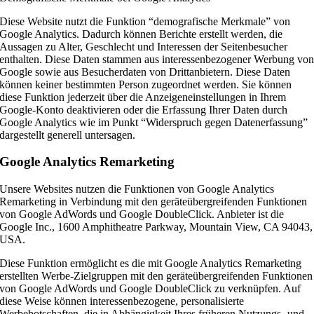
Diese Website nutzt die Funktion “demografische Merkmale” von
Google Analytics. Dadurch können Berichte erstellt werden, die
Aussagen zu Alter, Geschlecht und Interessen der Seitenbesucher
enthalten. Diese Daten stammen aus interessenbezogener Werbung vo
Google sowie aus Besucherdaten von Drittanbietern. Diese Daten
können keiner bestimmten Person zugeordnet werden. Sie können
diese Funktion jederzeit über die Anzeigeneinstellungen in Ihrem
Google-Konto deaktivieren oder die Erfassung Ihrer Daten durch
Google Analytics wie im Punkt “Widerspruch gegen Datenerfassung”
dargestellt generell untersagen.
Google Analytics Remarketing
Unsere Websites nutzen die Funktionen von Google Analytics
Remarketing in Verbindung mit den geräteübergreifenden Funktionen
von Google AdWords und Google DoubleClick. Anbieter ist die
Google Inc., 1600 Amphitheatre Parkway, Mountain View, CA 94043,
USA.
Diese Funktion ermöglicht es die mit Google Analytics Remarketing
erstellten Werbe-Zielgruppen mit den geräteübergreifenden Funktionen
von Google AdWords und Google DoubleClick zu verknüpfen. Auf
diese Weise können interessenbezogene, personalisierte
Werbebotschaften, die in Abhängigkeit Ihres früheren Nutzungs- und